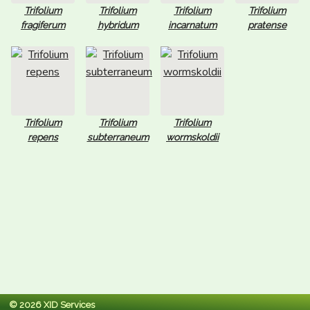
Trifolium
Trifolium
Trifolium
Trifolium
fragiferum
hybridum
incarnatum
pratense
Trifolium
Trifolium
Trifolium
repens
subterraneum
wormskoldii
© 2026 XID Services