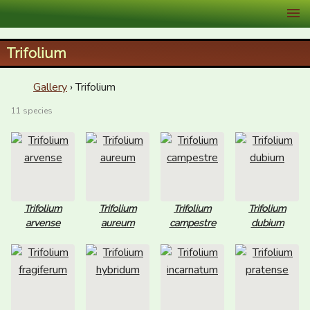
XID Services
Trifolium
Gallery
› Trifolium
11 species
Trifolium
Trifolium
Trifolium
Trifolium
arvense
aureum
campestre
dubium