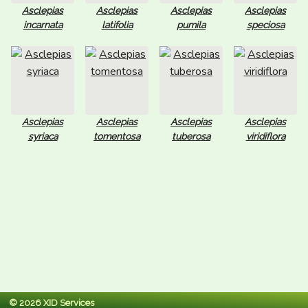
Asclepias
Asclepias
Asclepias
Asclepias
incarnata
latifolia
pumila
speciosa
Asclepias
Asclepias
Asclepias
Asclepias
syriaca
tomentosa
tuberosa
viridiflora
© 2026 XID Services