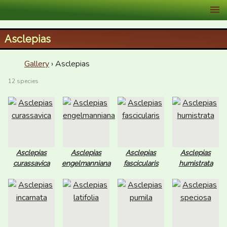
XID Services
Asclepias
Gallery
› Asclepias
12 species
Asclepias
Asclepias
Asclepias
Asclepias
curassavica
engelmanniana
fascicularis
humistrata