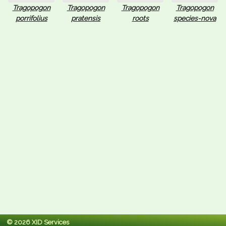
Tragopogon
Tragopogon
Tragopogon
Tragopogon
porrifolius
pratensis
roots
species-nova
© 2026 XID Services