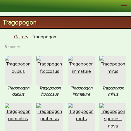
XID Services
Tragopogon
Gallery
› Tragopogon
8 species
Tragopogon
Tragopogon
Tragopogon
Tragopogon
dubius
floccosus
immature
mirus