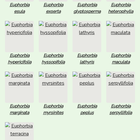
Euphorbia
Euphorbia
Euphorbia
Euphorbia
esula
exserta
glyptosperma
heterophylla
Euphorbia
Euphorbia
Euphorbia
Euphorbia
hypericifolia
hyssopifolia
lathyris
maculata
Euphorbia
Euphorbia
Euphorbia
Euphorbia
marginata
myrsinites
peplus
serpyllifolia