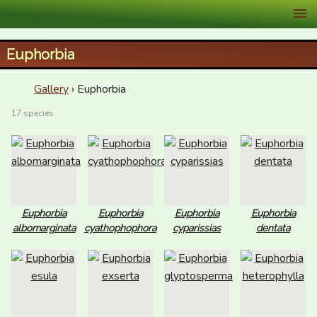
XID Services
Euphorbia
Gallery
› Euphorbia
17 species
Euphorbia
Euphorbia
Euphorbia
Euphorbia
albomarginata
cyathophophora
cyparissias
dentata