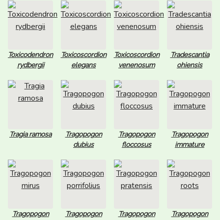
Toxicodendron
Toxicoscordion
Toxicoscordion
Tradescantia
rydbergii
elegans
venenosum
ohiensis
Tragia ramosa
Tragopogon
Tragopogon
Tragopogon
dubius
floccosus
immature
Tragopogon
Tragopogon
Tragopogon
Tragopogon