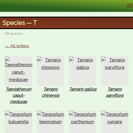
XID Services
Species — T
69 species
← All letters
Taeniatherum
Tamarix
Tamarix gallica
Tamarix
caput-
chinensis
parviflora
medusae