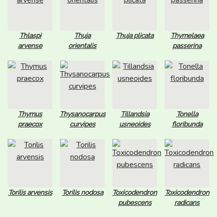
Thlaspi
Thuja
Thuja plicata
Thymelaea
arvense
orientalis
passerina
Thymus
Thysanocarpus
Tillandsia
Tonella
praecox
curvipes
usneoides
floribunda
Torilis arvensis
Torilis nodosa
Toxicodendron
Toxicodendron
pubescens
radicans