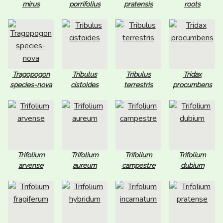
mirus
porrifolius
pratensis
roots
Tragopogon
Tribulus
Tribulus
Tridax
species-nova
cistoides
terrestris
procumbens
Trifolium
Trifolium
Trifolium
Trifolium
arvense
aureum
campestre
dubium