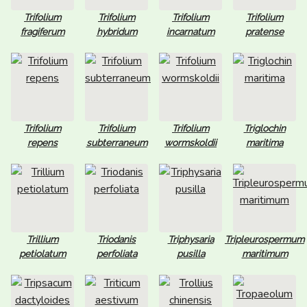
Trifolium
Trifolium
Trifolium
Trifolium
fragiferum
hybridum
incarnatum
pratense
Trifolium
Trifolium
Trifolium
Triglochin
repens
subterraneum
wormskoldii
maritima
Trillium
Triodanis
Triphysaria
Tripleurospermum
petiolatum
perfoliata
pusilla
maritimum