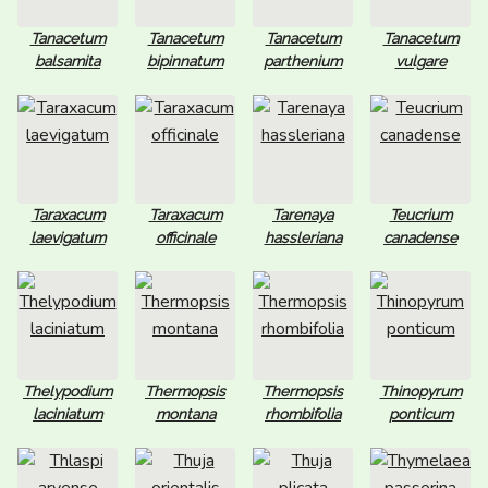
Tanacetum
Tanacetum
Tanacetum
Tanacetum
balsamita
bipinnatum
parthenium
vulgare
Taraxacum
Taraxacum
Tarenaya
Teucrium
laevigatum
officinale
hassleriana
canadense
Thelypodium
Thermopsis
Thermopsis
Thinopyrum
laciniatum
montana
rhombifolia
ponticum