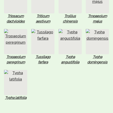
Tripsacum
Triticum
Trollius
Tropaeolum
dactyloides
aestivum
chinensis
majus
Tropaeolum
Tussilago
Typha
Typha
peregrinum
farfara
angustifolia
domingensis
Typha latifolia