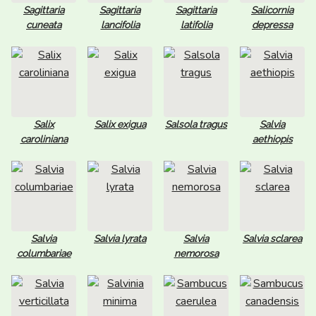
Sagittaria
Sagittaria
Sagittaria
Salicornia
cuneata
lancifolia
latifolia
depressa
Salix
Salix exigua
Salsola tragus
Salvia
caroliniana
aethiopis
Salvia
Salvia lyrata
Salvia
Salvia sclarea
columbariae
nemorosa