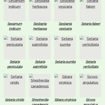
Sesamum
Sesbania
Sesbania
Setaria faberi
indicum
herbacea
vesicaria
Setaria
Setaria
Setaria pumila
Setaria
geniculata
palmifolia
verticillata
Setaria viridis
Shepherdia
Sibara virginica
Sicyos
canadensis
angulatus