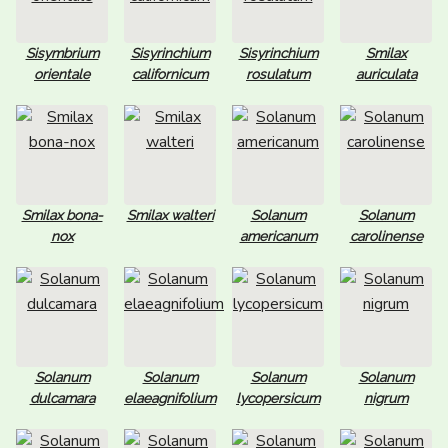
Sisymbrium
Sisyrinchium
Sisyrinchium
Smilax
orientale
californicum
rosulatum
auriculata
Smilax bona-
Smilax walteri
Solanum
Solanum
nox
americanum
carolinense
Solanum
Solanum
Solanum
Solanum
dulcamara
elaeagnifolium
lycopersicum
nigrum