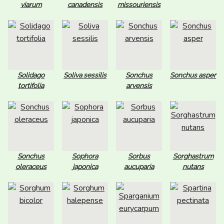
viarum
canadensis
missouriensis
Solidago
Soliva sessilis
Sonchus
Sonchus asper
tortifolia
arvensis
Sonchus
Sophora
Sorbus
Sorghastrum
oleraceus
japonica
aucuparia
nutans