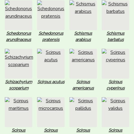
Schedonorus
Schedonorus
Schismus
Schismus
arundinaceus
pratensis
arabicus
barbatus
Schizachyrium
Scirpus acutus
Scirpus
Scirpus
scoparium
americanus
cyperinus
Scirpus
Scirpus
Scirpus
Scirpus