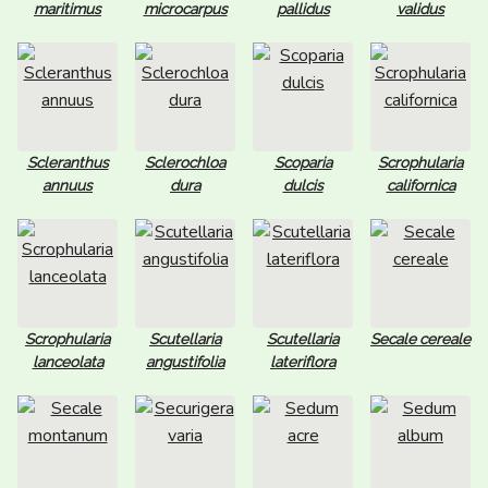
maritimus
microcarpus
pallidus
validus
Scleranthus
Sclerochloa
Scoparia
Scrophularia
annuus
dura
dulcis
californica
Scrophularia
Scutellaria
Scutellaria
Secale cereale
lanceolata
angustifolia
lateriflora