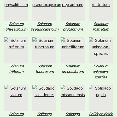
Solanum
Solanum
Solanum
Solanum
physalifolium
pseudocapsicum
ptycanthum
rostratum
Solanum
Solanum
Solanum
Solanum
triflorum
tuberosum
umbelliferum
unknown-
species
Solanum
Solidago
Solidago
Solidago rigida