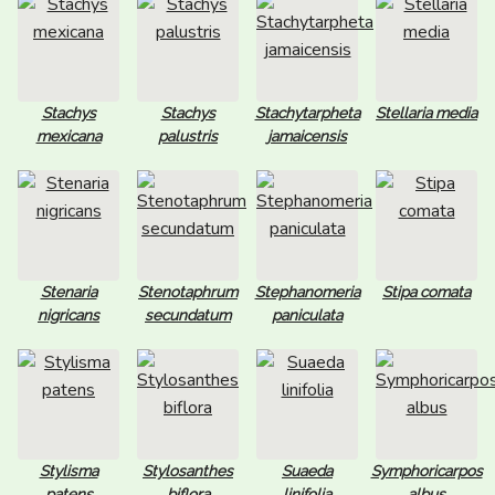
Stachys
Stachys
Stachytarpheta
Stellaria media
mexicana
palustris
jamaicensis
Stenaria
Stenotaphrum
Stephanomeria
Stipa comata
nigricans
secundatum
paniculata
Stylisma
Stylosanthes
Suaeda
Symphoricarpos
patens
biflora
linifolia
albus