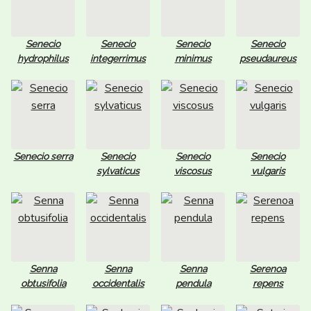
Senecio
Senecio
Senecio
Senecio
hydrophilus
integerrimus
minimus
pseudaureus
Senecio serra
Senecio
Senecio
Senecio
sylvaticus
viscosus
vulgaris
Senna
Senna
Senna
Serenoa
obtusifolia
occidentalis
pendula
repens