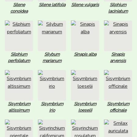
Silene
Silene latifolia
Silene vulgaris
Silphium
conoidea
laciniatum
Silphium
Silybum
Sinapis alba
Sinapis
perfoliatum
marianum
arvensis
Sisymbrium
Sisymbrium
Sisymbrium
Sisymbrium
altissimum
irio
loeselii
officinale