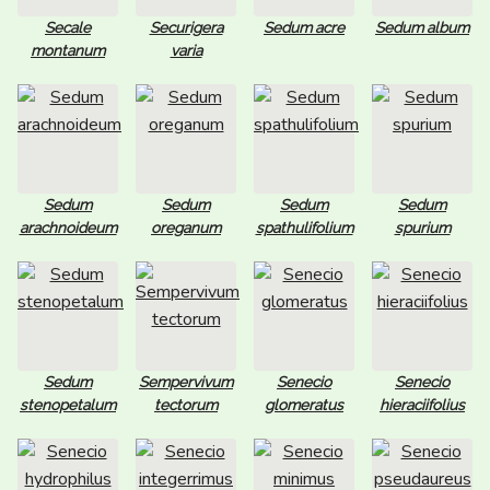
Secale
Securigera
Sedum acre
Sedum album
montanum
varia
Sedum
Sedum
Sedum
Sedum
arachnoideum
oreganum
spathulifolium
spurium
Sedum
Sempervivum
Senecio
Senecio
stenopetalum
tectorum
glomeratus
hieraciifolius