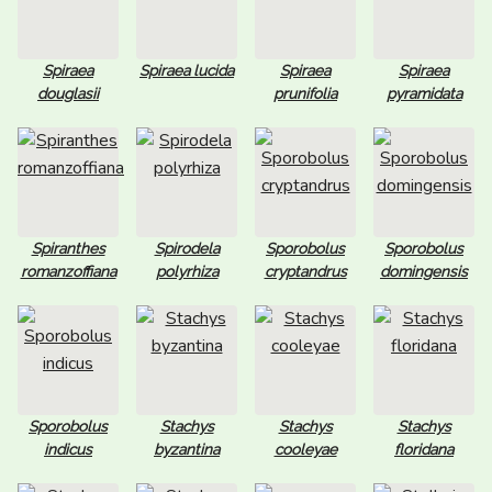
Spiraea
Spiraea lucida
Spiraea
Spiraea
douglasii
prunifolia
pyramidata
Spiranthes
Spirodela
Sporobolus
Sporobolus
romanzoffiana
polyrhiza
cryptandrus
domingensis
Sporobolus
Stachys
Stachys
Stachys
indicus
byzantina
cooleyae
floridana