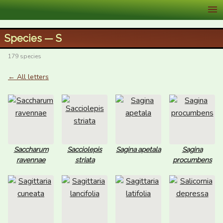
XID Services
Species — S
179 species
← All letters
Saccharum
Sacciolepis
Sagina apetala
Sagina
ravennae
striata
procumbens