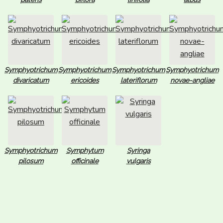
Symphyotrichum
Symphyotrichum
Symphyotrichum
Symphyotrichum
divaricatum
ericoides
lateriflorum
novae-angliae
Symphyotrichum
Symphytum
Syringa
pilosum
officinale
vulgaris