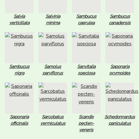
Salvia
Salvinia
Sambucus
Sambucus
verticillata
minima
caerulea
canadensis
Sambucus
Samolus
Sanvitalia
Saponaria
nigra
parviflorus
speciosa
ocymoides
Saponaria
Sarcobatus
Scandix
Schedonnardus
officinalis
vermiculatus
pecten-
paniculatus
veneris