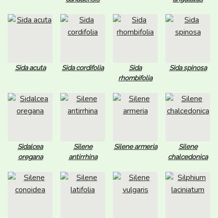
Sida acuta
Sida cordifolia
Sida
Sida spinosa
rhombifolia
Sidalcea
Silene
Silene armeria
Silene
oregana
antirrhina
chalcedonica