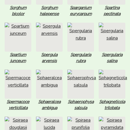
Sorghum
Sorghum
Sparganium
Spartina
bicolor
halepense
eurycarpum
pectinata
Spartium
Spergula
Spergularia
Spergularia
junceum
arvensis
rubra
salina
Spermacoce
Sphaeralcea
Sphaerophysa
Sphagneticola
verticillata
ambigua
salsula
trilobata